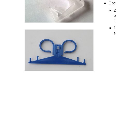
Opcj
2
o
l
1
s