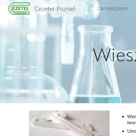
Cezetel-Poznań
ZAPRASZAMY
Sk
Wies
Wies
two
Umoż