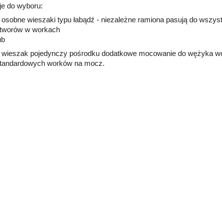
e do wyboru:
 osobne wieszaki typu łabądź - niezależne ramiona pasują do wszy
tworów w workach
ub
 wieszak pojedynczy pośrodku dodatkowe mocowanie do wężyka wc
tandardowych worków na mocz.