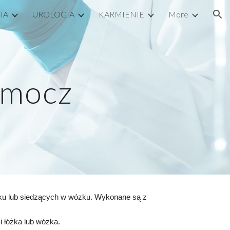
IA
UROLOGIA
KARMIENIE
More
ion
 mocz
ku lub siedzących w wózku. Wykonane są z
 łóżka lub wózka.